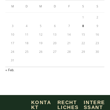
M
D
M
D
F
S
S
1
2
3
4
5
6
7
8
9
10
11
12
13
14
15
16
17
18
19
20
21
22
23
24
25
26
27
28
29
30
31
« Feb.
KONTA
RECHT
INTERE
KT
LICHES
SSANT